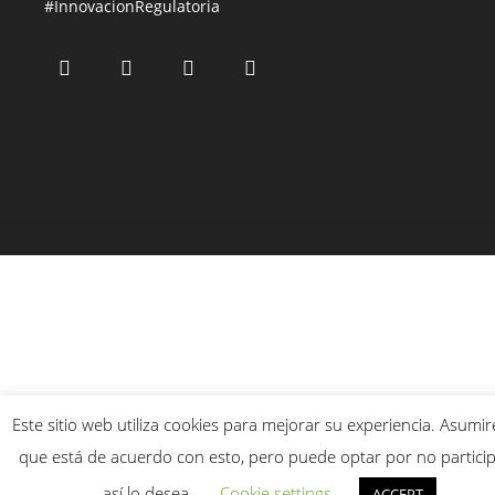
#InnovacionRegulatoria
Este sitio web utiliza cookies para mejorar su experiencia. Asum
que está de acuerdo con esto, pero puede optar por no particip
así lo desea.
Cookie settings
ACCEPT