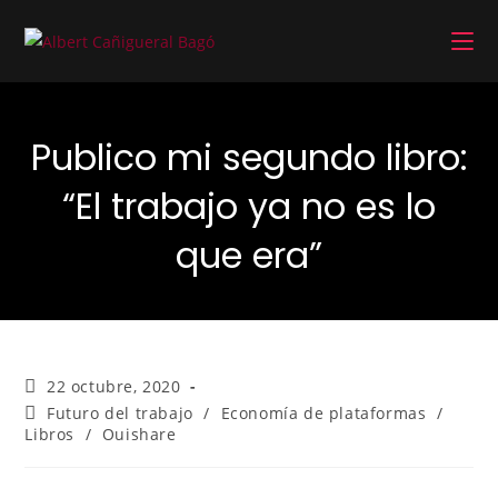
Publico mi segundo libro:
“El trabajo ya no es lo
que era”
22 octubre, 2020
Futuro del trabajo
/
Economía de plataformas
/
Libros
/
Ouishare