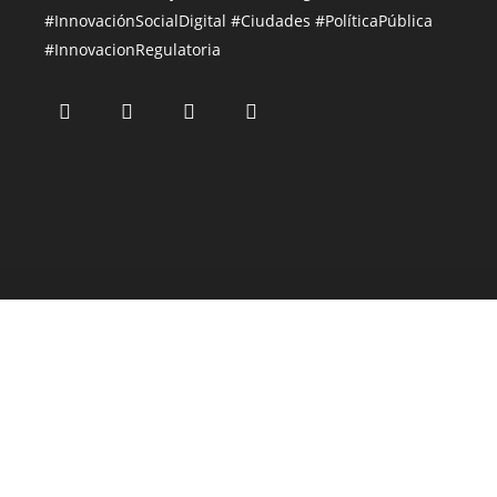
#InnovaciónSocialDigital
#Ciudades
#PolíticaPública
#InnovacionRegulatoria